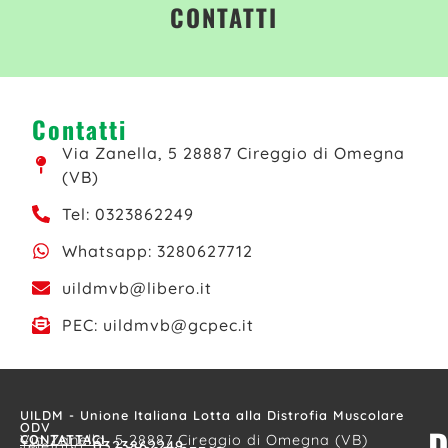
CONTATTI
Contatti
Via Zanella, 5 28887 Cireggio di Omegna
(VB)
Tel: 0323862249
Whatsapp: 3280627712
uildmvb@libero.it
PEC: uildmvb@gcpec.it
UILDM - Unione Italiana Lotta alla Distrofia Muscolare
ODV
D
CONTATTACI
Via Zanella, 5 28887 Cireggio di Omegna (VB)
Telefono:
0323862249