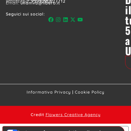
WhatsApp:
+393280627712
Email:
uildmvb@libero.it
i
Seguici sui social:
t
5
a
Informativa Privacy
|
Cookie Policy
Credit
Flowers Creative Agency