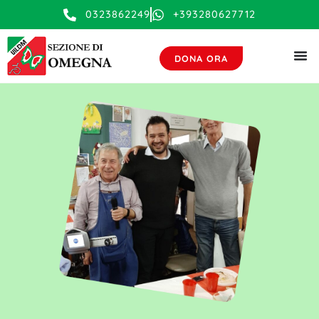
contenuto
0323862249
+393280627712
DONA ORA