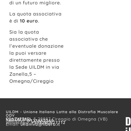
di un futuro migliore.
La quota associativa
è di
10 euro
.
Sia la quota
associativa che
l’eventuale donazione
la puoi versare
direttamente presso
la Sede UILDM in via
Zanella,5 –
Omegna/Cireggio
UILDM - Unione Italiana Lotta alla Distrofia Muscolare
ODV
D
CONTATTACI
Via Zanella, 5 28887 Cireggio di Omegna (VB)
Telefono:
0323862249
WhatsApp:
+393280627712
Email:
uildmvb@libero.it
i