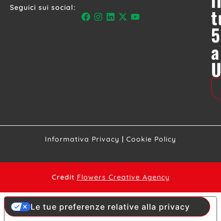
Seguici sui social:
t
5
a
Informativa Privacy
|
Cookie Policy
Credit
Flowers Creative Agency
Le tue preferenze relative alla privacy