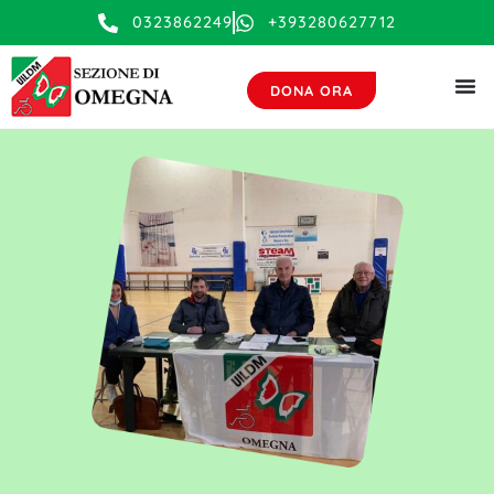
contenuto
0323862249
+393280627712
DONA ORA