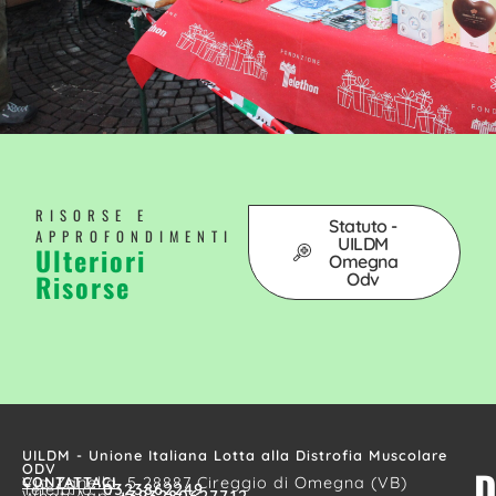
RISORSE E
Statuto -
APPROFONDIMENTI
UILDM
Ulteriori
Omegna
Risorse
Odv
UILDM - Unione Italiana Lotta alla Distrofia Muscolare
ODV
D
CONTATTACI
Via Zanella, 5 28887 Cireggio di Omegna (VB)
Telefono:
0323862249
WhatsApp:
+393280627712