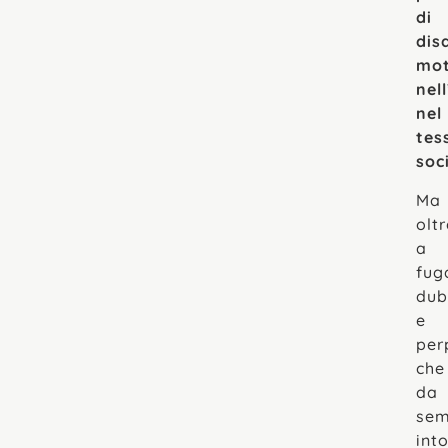
di
dis
mot
nel
nel
tes
soc
Ma
oltr
a
fug
dub
e
per
che
da
sem
int