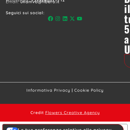
Email:
uildmvb@libero.it
i
Seguici sui social:
t
5
a
Informativa Privacy
|
Cookie Policy
Credit
Flowers Creative Agency
Le tue preferenze relative alla privacy