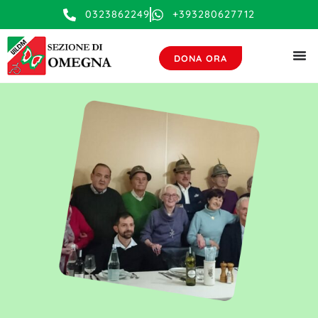
contenuto
0323862249
+393280627712
DONA ORA