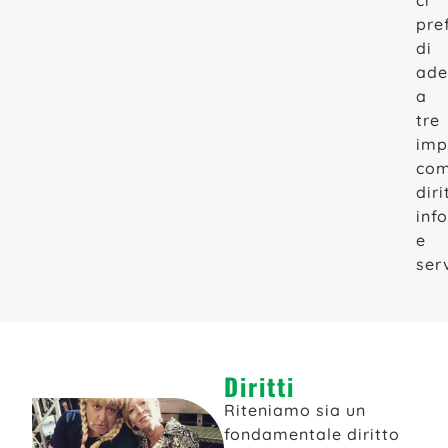
pre
di
ade
a
tre
imp
com
diri
inf
e
serv
Diritti
Riteniamo sia un
fondamentale diritto