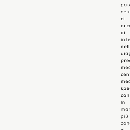
pat
neu
ci
occ
di
int
nel
dia
pre
med
cen
med
spec
con
In
man
più
con
ci