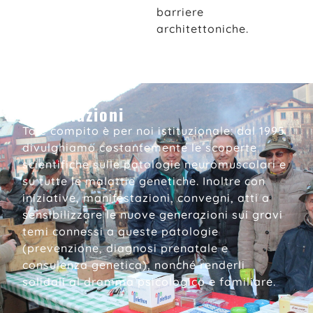
barriere
architettoniche.
Informazioni
Tale compito è per noi istituzionale: dal 1995
divulghiamo costantemente le scoperte
scientifiche sulle patologie neuromuscolari e
su tutte le malattie genetiche. Inoltre con
iniziative, manifestazioni, convegni, atti a
sensibilizzare le nuove generazioni sui gravi
temi connessi a queste patologie
(prevenzione, diagnosi prenatale e
consulenza genetica), nonché renderli
solidali al dramma psicologico e familiare.